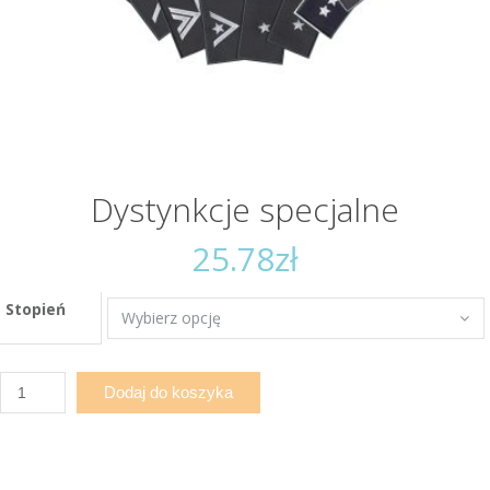
Dystynkcje specjalne
25.78
zł
Stopień
ilość
Dodaj do koszyka
Dystynkcje
specjalne