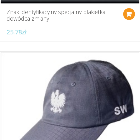
Znak identyfikacyjny specjalny plakietka
dowódca zmiany
25.78
zł