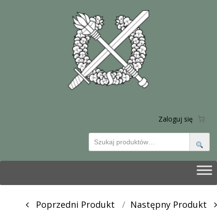
Zaloguj się
Skip
to
content
Post
Poprzedni Produkt
Następny Produkt
navigation