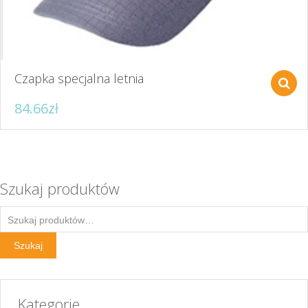
Czapka specjalna letnia
84.66
zł
Ten
produkt
ma
wiele
wariantów.
Szukaj produktów
Opcje
można
Szukaj:
wybrać
na
Szukaj
stronie
produktu
Kategorie